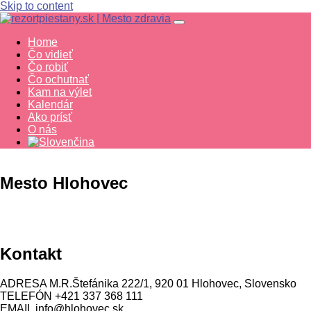
Skip to content
Home
Čo vidieť
Čo robiť
Čo ochutnať
Kam na výlet
Kalendár
Ako prísť
O nás
Mesto Hlohovec
Kontakt
ADRESA
M.R.Štefánika 222/1, 920 01 Hlohovec, Slovensko
TELEFÓN
+421 337 368 111
EMAIL
info@hlohovec.sk