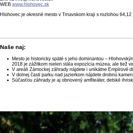
WEB
www.hlohovec.sk
Hlohovec je okresné mesto v Trnavskom kraji s rozlohou 64,12 km
Naše naj:
Mesto je historicky späté s jeho dominantou – Hlohovský
2018 je zážitkom nielen stála expozícia múzea, ale tiež 
V areáli Zámockej záhrady nájdete i unikátne Empírové di
V dolnej časti parku nad jazierkom nájdete drobnú kamen
Súčasťou záhrady je aj obnovený amfiteáter, detské ihrisk