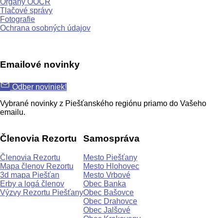
Orgány OOCR
Tlačové správy
Fotografie
Ochrana osobných údajov
Emailové novinky
Odber noviniek!
Vybrané novinky z Piešťanského regiónu priamo do Vašeho
emailu.
Členovia Rezortu
Samospráva
Členovia Rezortu
Mesto Piešťany
Mapa členov Rezortu
Mesto Hlohovec
3d mapa Piešťan
Mesto Vrbové
Erby a logá členov
Obec Banka
Výzvy Rezortu Piešťany
Obec Bašovce
Obec Drahovce
Obec Jalšové