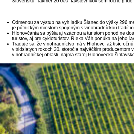
Slovensku. Takmer 20 000 návštevníkov sem ročne príde p
Odmenou za výstup na vyhliadku Šianec do výšky 296 met
je pútnickým miestom spojeným s vinohradníckou tradício
Hlohovčania sa pýšia aj vzácnou a turistom pohodlne dos
turistov, aj pre cykloturistov. Rieka Váh ponúka na jeho
Traduje sa, že vinohradníctvo má v Hlohovci až tisícroč
v tridsiatych rokoch 20. storočia najväčším producentom 
vinohradníckej oblasti, najmä starej Hlohovecko-šintavske