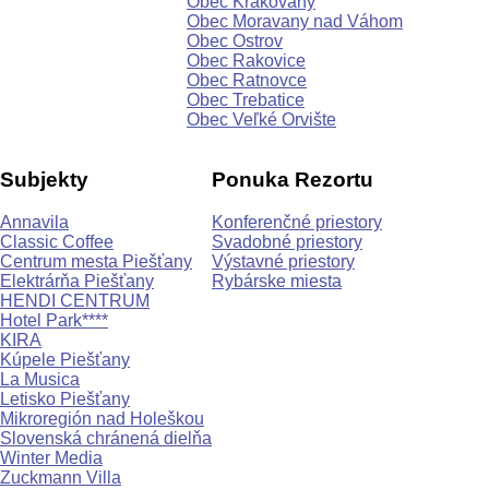
Obec Krakovany
Obec Moravany nad Váhom
Obec Ostrov
Obec Rakovice
Obec Ratnovce
Obec Trebatice
Obec Veľké Orvište
Subjekty
Ponuka Rezortu
Annavila
Konferenčné priestory
Classic Coffee
Svadobné priestory
Centrum mesta Piešťany
Výstavné priestory
Elektrárňa Piešťany
Rybárske miesta
HENDI CENTRUM
Hotel Park****
KIRA
Kúpele Piešťany
La Musica
Letisko Piešťany
Mikroregión nad Holeškou
Slovenská chránená dielňa
Winter Media
Zuckmann Villa