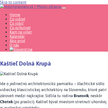
Skip to content
Home
Čo vidieť
Čo robiť
Čo ochutnať
Kam na výlet
Kalendár
Ako prísť
O nás
Kaštieľ Dolná Krupá
Ide o jedinečnú architektonickú pamiatku – šľachtické sídlo
vidieckej klasicistickej architektúry na Slovensku, ktoré patrí
zároveň medzi najkrajšie. Sídlila tu rodina
Brunsvik
, neskôr
Chotek
(po praslici). Kaštieľ býval miestom stretnutí uhorskej
aj európskej smotánky.