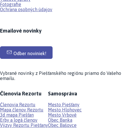
Fotografie
Ochrana osobných údajov
Emailové novinky
Odber noviniek!
Vybrané novinky z Piešťanského regiónu priamo do Vašeho
emailu.
Členovia Rezortu
Samospráva
Členovia Rezortu
Mesto Piešťany
Mapa členov Rezortu
Mesto Hlohovec
3d mapa Piešťan
Mesto Vrbové
Erby a logá členov
Obec Banka
Výzvy Rezortu Piešťany
Obec Bašovce