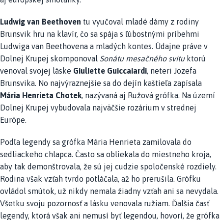
Ludwig van Beethoven
tu vyučoval mladé dámy z rodiny
Brunsvik hru na klavír, čo sa spája s ľúbostnými príbehmi
Ludwiga van Beethovena a mladých kontes. Údajne práve v
Dolnej Krupej skomponoval
Sonátu mesačného svitu
ktorú
venoval svojej láske
Giuliette Guiccaiardi
, neteri Jozefa
Brunsvika. No najvýraznejšie sa do dejín kaštieľa zapísala
Mária Henrieta Chotek
, nazývaná aj Ružová grófka. Na území
Dolnej Krupej vybudovala najväčšie rozárium v strednej
Európe.
Podľa legendy sa grófka Mária Henrieta zamilovala do
sedliackeho chlapca. Často sa obliekala do miestneho kroja,
aby tak demonštrovala, že sú jej cudzie spoločenské rozdiely.
Rodina však vzťah tvrdo potláčala, až ho prerušila. Grófku
ovládol smútok, už nikdy nemala žiadny vzťah ani sa nevydala.
Všetku svoju pozornosť a lásku venovala ružiam. Ďalšia časť
legendy, ktorá však ani nemusí byť legendou, hovorí, že grófka