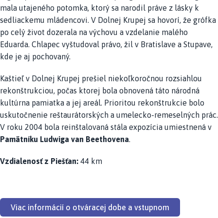
mala utajeného potomka, ktorý sa narodil práve z lásky k
sedliackemu mládencovi. V Dolnej Krupej sa hovorí, že grófka
po celý život dozerala na výchovu a vzdelanie malého
Eduarda. Chlapec vyštudoval právo, žil v Bratislave a Stupave,
kde je aj pochovaný.
Kaštieľ v Dolnej Krupej prešiel niekoľkoročnou rozsiahlou
rekonštrukciou, počas ktorej bola obnovená táto národná
kultúrna pamiatka a jej areál. Prioritou rekonštrukcie bolo
uskutočnenie reštaurátorských a umelecko-remeselných prác.
V roku 2004 bola reinštalovaná stála expozícia umiestnená v
Pamätníku Ludwiga van Beethovena
.
Vzdialenosť z Piešťan:
44 km
Viac informácií o otváracej dobe a vstupnom