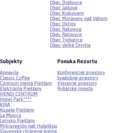
Obec Drahovce
Obec Jalšové
Obec Krakovany
Obec Moravany nad Váhom
Obec Ostrov
Obec Rakovice
Obec Ratnovce
Obec Trebatice
Obec Veľké Orvište
Subjekty
Ponuka Rezortu
Annavila
Konferenčné priestory
Classic Coffee
Svadobné priestory
Centrum mesta Piešťany
Výstavné priestory
Elektrárňa Piešťany
Rybárske miesta
HENDI CENTRUM
Hotel Park****
KIRA
Kúpele Piešťany
La Musica
Letisko Piešťany
Mikroregión nad Holeškou
Slovenská chránená dielňa