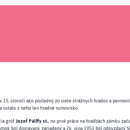
v 15. storočí ako posledný zo siete strážnych hradov a pevnost
 a ostalo z neho len hradné rumovisko.
čia gróf
Jozef Pálffy st.
, no prvé práce na hradbách zámku zača
 Zámok bol dostavaný, zariadený a 26. júna 1953 bol odovzdaný