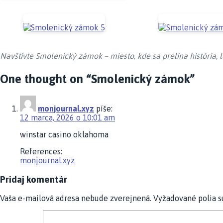
Navštívte Smolenický zámok – miesto, kde sa prelína história,
One thought on “
Smolenický zámok
”
monjournal.xyz
píše:
12 marca, 2026 o 10:01 am
winstar casino oklahoma
References:
monjournal.xyz
Pridaj komentár
Vaša e-mailová adresa nebude zverejnená.
Vyžadované polia 