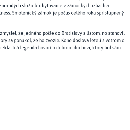
znorodých služieb: ubytovanie v zámockých izbách a
ellness. Smolenický zámok je počas celého roka sprístupnený
myslel, že jedného pošle do Bratislavy s listom, no stanovil
torý sa ponúkol, že ho zvezie. Kone doslova leteli s vetrom o
 pekla. Iná legenda hovorí o dobrom duchovi, ktorý bol sám