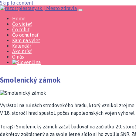
Skip to content
Home
Čo vidieť
Čo robiť
Čo ochutnať
Kam na výlet
Kalendár
Ako prísť
O nás
Smolenický zámok
Vyrástol na ruinách stredovekého hradu, ktorý vznikol zrejme 
V 18. storočí hrad spustol, počas napoleonských vojen vyhorel
Terajší Smolenický zámok začal budovať na začiatku 20. storo
dekrétov zoštátnený a za svoje letné sídlo si ho zvolila SNR.