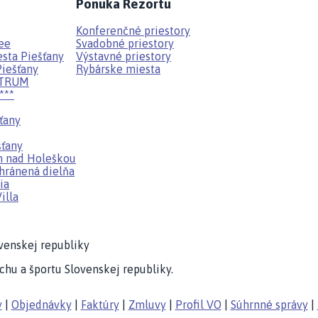
Ponuka Rezortu
Konferenčné priestory
fee
Svadobné priestory
sta Piešťany
Výstavné priestory
Piešťany
Rybárske miesta
NTRUM
***
ťany
šťany
n nad Holeškou
hránená dielňa
ia
illa
hu a športu Slovenskej republiky.
y
|
Objednávky
|
Faktúry
|
Zmluvy
|
Profil VO
|
Súhrnné správy
|