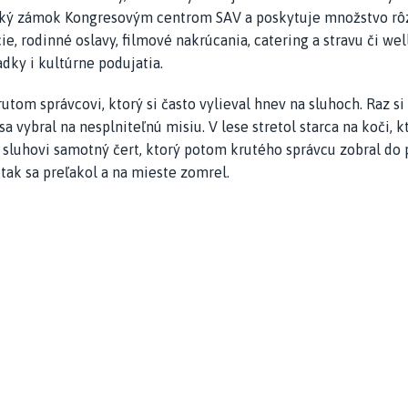
nický zámok Kongresovým centrom SAV a poskytuje množstvo rô
e, rodinné oslavy, filmové nakrúcania, catering a stravu či w
dky i kultúrne podujatia.
m správcovi, ktorý si často vylieval hnev na sluhoch. Raz si z
 vybral na nesplniteľnú misiu. V lese stretol starca na koči, k
l sluhovi samotný čert, ktorý potom krutého správcu zobral do
tak sa preľakol a na mieste zomrel.